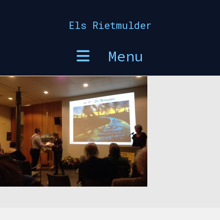
Skip
to
Els Rietmulder
content
Menu
Prijsuitreiking