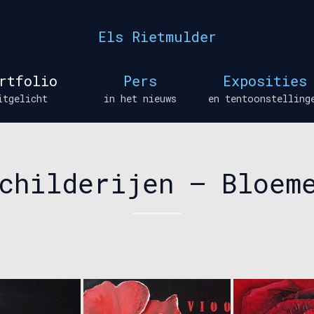
Els Rietmulder
rtfolio
Pers
Exposities
itgelicht
in het nieuws
en tentoonstelling
en
childerijen – Bloem