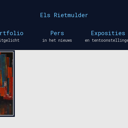
Els Rietmulder
rtfolio
Pers
Exposities
itgelicht
in het nieuws
en tentoonstelling
den