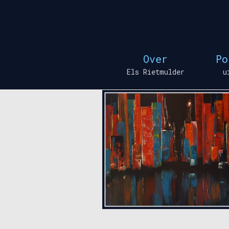
Skip
to
content
Over
Po
Els Rietmulder
u
NieuweBeel